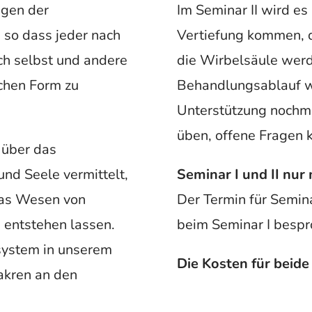
agen der
Im Seminar II wird es
 so dass jeder nach
Vertiefung kommen, 
ch selbst und andere
die Wirbelsäule werd
achen Form zu
Behandlungsablauf w
Unterstützung nochm
üben, offene Fragen k
 über das
nd Seele vermittelt,
Seminar I und II nur
 das Wesen von
Der Termin für Semina
 entstehen lassen.
beim Seminar I bespr
ystem in unserem
Die Kosten für beid
hakren an den